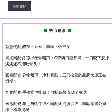
提交评论
热点资讯
智慧优配 酸辣土豆丝：国民下饭神菜
点搭网配资 凉拌无骨猪蹄：Q弹爽口巨开胃，一口咬下胶原
满满还不用吐骨头！
豪泰配资 异物频现、净利暴跌，三只松鼠的品牌大厦正在
坍塌？
九龙配资 手残党也能做！自制高颜值 DIY 家居
米涂配资 羊毛与牦牛绒不同配比混纺纱线，国际靠谱公司
排行榜单揭秘