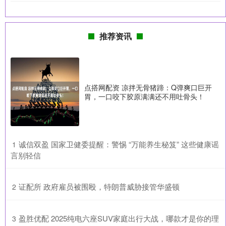
推荐资讯
点搭网配资 凉拌无骨猪蹄：Q弹爽口巨开
胃，一口咬下胶原满满还不用吐骨头！
​诚信双盈 国家卫健委提醒：警惕 “万能养生秘笈” 这些健康谣
1
言别轻信
​证配所 政府雇员被围殴，特朗普威胁接管华盛顿
2
​盈胜优配 2025纯电六座SUV家庭出行大战，哪款才是你的理
3