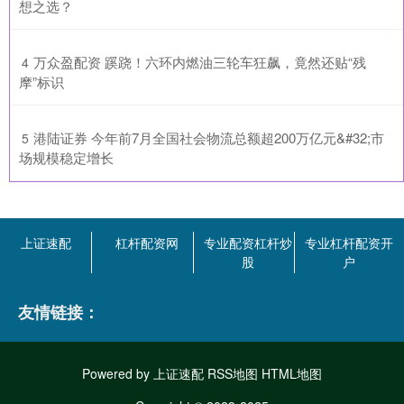
想之选？
​万众盈配资 蹊跷！六环内燃油三轮车狂飙，竟然还贴“残
4
摩”标识
​港陆证券 今年前7月全国社会物流总额超200万亿元&#32;市
5
场规模稳定增长
上证速配
杠杆配资网
专业配资杠杆炒
专业杠杆配资开
股
户
友情链接：
Powered by
上证速配
RSS地图
HTML地图