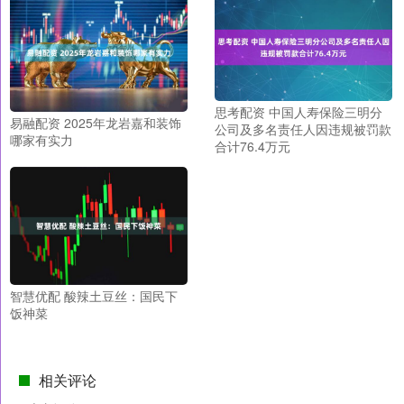
思考配资 中国人寿保险三明分
易融配资 2025年龙岩嘉和装饰
公司及多名责任人因违规被罚款
哪家有实力
合计76.4万元
智慧优配 酸辣土豆丝：国民下
饭神菜
相关评论