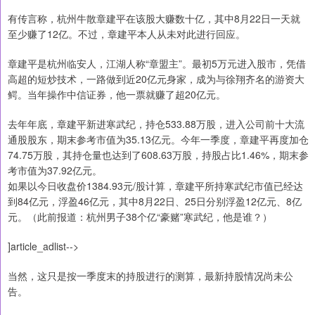
有传言称，杭州牛散章建平在该股大赚数十亿，其中8月22日一天就
至少赚了12亿。不过，章建平本人从未对此进行回应。
章建平是杭州临安人，江湖人称“章盟主”。最初5万元进入股市，凭借
高超的短炒技术，一路做到近20亿元身家，成为与徐翔齐名的游资大
鳄。当年操作中信证券，他一票就赚了超20亿元。
去年年底，章建平新进寒武纪，持仓533.88万股，进入公司前十大流
通股股东，期末参考市值为35.13亿元。今年一季度，章建平再度加仓
74.75万股，其持仓量也达到了608.63万股，持股占比1.46%，期末参
考市值为37.92亿元。
如果以今日收盘价1384.93元/股计算，章建平所持寒武纪市值已经达
到84亿元，浮盈46亿元，其中8月22日、25日分别浮盈12亿元、8亿
元。（此前报道：杭州男子38个亿“豪赌”寒武纪，他是谁？）
]article_adlist-->
当然，这只是按一季度末的持股进行的测算，最新持股情况尚未公
告。