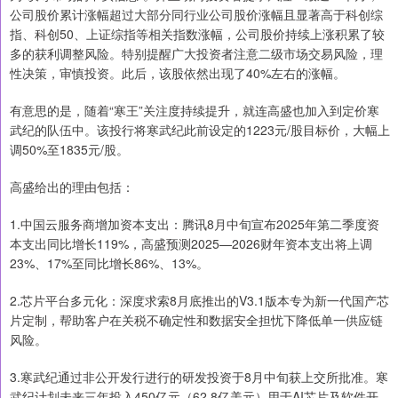
公司股价累计涨幅超过大部分同行业公司股价涨幅且显著高于科创综
指、科创50、上证综指等相关指数涨幅，公司股价持续上涨积累了较
多的获利调整风险。特别提醒广大投资者注意二级市场交易风险，理
性决策，审慎投资。此后，该股依然出现了40%左右的涨幅。
有意思的是，随着“寒王”关注度持续提升，就连高盛也加入到定价寒
武纪的队伍中。该投行将寒武纪此前设定的1223元/股目标价，大幅上
调50%至1835元/股。
高盛给出的理由包括：
1.中国云服务商增加资本支出：腾讯8月中旬宣布2025年第二季度资
本支出同比增长119%，高盛预测2025—2026财年资本支出将上调
23%、17%至同比增长86%、13%。
2.芯片平台多元化：深度求索8月底推出的V3.1版本专为新一代国产芯
片定制，帮助客户在关税不确定性和数据安全担忧下降低单一供应链
风险。
3.寒武纪通过非公开发行进行的研发投资于8月中旬获上交所批准。寒
武纪计划未来三年投入450亿元（62.8亿美元）用于AI芯片及软件开