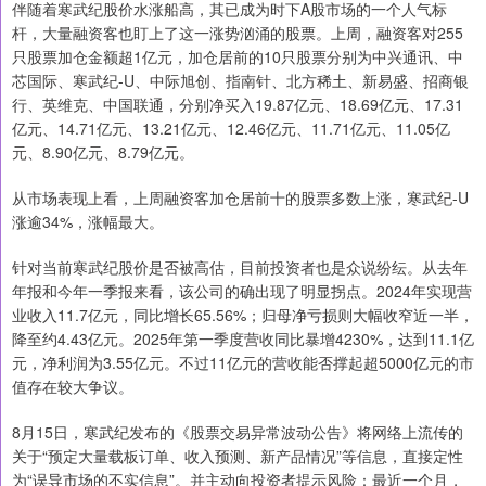
伴随着寒武纪股价水涨船高，其已成为时下A股市场的一个人气标
杆，大量融资客也盯上了这一涨势汹涌的股票。上周，融资客对255
只股票加仓金额超1亿元，加仓居前的10只股票分别为中兴通讯、中
芯国际、寒武纪-U、中际旭创、指南针、北方稀土、新易盛、招商银
行、英维克、中国联通，分别净买入19.87亿元、18.69亿元、17.31
亿元、14.71亿元、13.21亿元、12.46亿元、11.71亿元、11.05亿
元、8.90亿元、8.79亿元。
从市场表现上看，上周融资客加仓居前十的股票多数上涨，寒武纪-U
涨逾34%，涨幅最大。
针对当前寒武纪股价是否被高估，目前投资者也是众说纷纭。从去年
年报和今年一季报来看，该公司的确出现了明显拐点。2024年实现营
业收入11.7亿元，同比增长65.56%；归母净亏损则大幅收窄近一半，
降至约4.43亿元。2025年第一季度营收同比暴增4230%，达到11.1亿
元，净利润为3.55亿元。不过11亿元的营收能否撑起超5000亿元的市
值存在较大争议。
8月15日，寒武纪发布的《股票交易异常波动公告》将网络上流传的
关于“预定大量载板订单、收入预测、新产品情况”等信息，直接定性
为“误导市场的不实信息”。并主动向投资者提示风险：最近一个月，