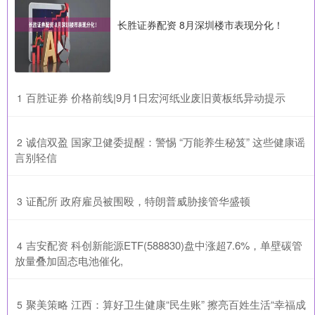
长胜证券配资 8月深圳楼市表现分化！
​百胜证券 价格前线|9月1日宏河纸业废旧黄板纸异动提示
1
​诚信双盈 国家卫健委提醒：警惕 “万能养生秘笈” 这些健康谣
2
言别轻信
​证配所 政府雇员被围殴，特朗普威胁接管华盛顿
3
​吉安配资 科创新能源ETF(588830)盘中涨超7.6%，单壁碳管
4
放量叠加固态电池催化,
​聚美策略 江西：算好卫生健康“民生账” 擦亮百姓生活“幸福成
5