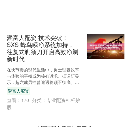
聚富人配资 技术突破！
SXS 蜂鸟瞬净系统加持，
往复式剃须刀开启高效净剃
新时代
在快节奏的现代生活中，男士理容效率
与体验的平衡成为核心诉求。据调研显
示，超六成男性曾遭遇剃须不彻底、拉
扯胡须、皮肤泛红等困扰，尤其是浓密
聚富人配资
硬须人群，传统剃须刀往往....
查看：
170
分类：
专业配资杠杆炒
股