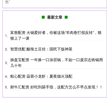
色”
最新文章
富敦配资 火锅爱好者，你被这场“羊肉卷打假反转”，狠
1、
狠上了一课
智慧优配 酸辣土豆丝：国民下饭神菜
2、
操盘宝配资 一年换一口涂层锅，不如一口庞宗志铁锅用
3、
几十年
航心配资 蒜蓉小龙虾：夏夜烟火顶配
4、
财牛汇配资 好吃到舔手指，这配方怎么不早点发现！！
5、