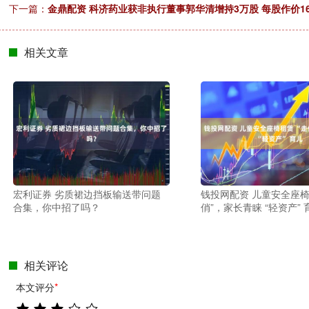
下一篇：
金鼎配资 科济药业获非执行董事郭华清增持3万股 每股作价16
相关文章
宏利证券 劣质裙边挡板输送带问题
钱投网配资 儿童安全座椅
合集，你中招了吗？
俏”，家长青睐 “轻资产” 
相关评论
本文评分
*