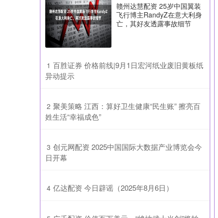
赣州达慧配资 25岁中国翼装
飞行博主RandyZ在意大利身
亡，其好友透露事故细节
​百胜证券 价格前线|9月1日宏河纸业废旧黄板纸
1
异动提示
​聚美策略 江西：算好卫生健康“民生账” 擦亮百
2
姓生活“幸福成色”
​创元网配资 2025中国国际大数据产业博览会今
3
日开幕
​亿达配资 今日辟谣（2025年8月6日）
4