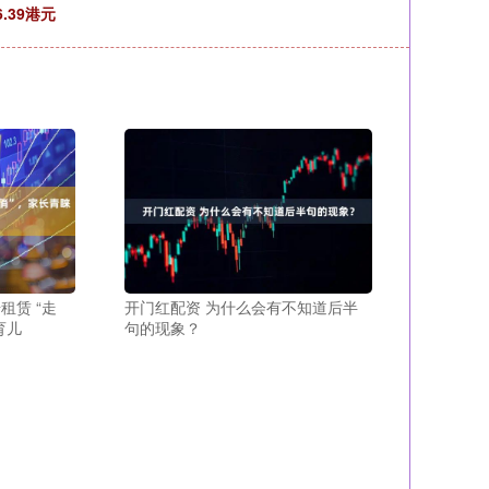
.39港元
租赁 “走
开门红配资 为什么会有不知道后半
育儿
句的现象？