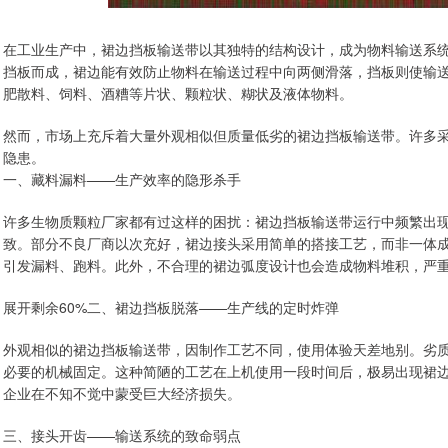
在工业生产中，裙边挡板输送带以其独特的结构设计，成为物料输送系
挡板而成，裙边能有效防止物料在输送过程中向两侧滑落，挡板则使输
肥散料、饲料、酒糟等片状、颗粒状、糊状及液体物料。
然而，市场上充斥着大量外观相似但质量低劣的裙边挡板输送带。许多采
隐患。
一、藏料漏料——生产效率的隐形杀手
许多生物质颗粒厂家都有过这样的困扰：裙边挡板输送带运行中频繁出
致。部分不良厂商以次充好，裙边接头采用简单的搭接工艺，而非一体
引发漏料、跑料。此外，不合理的裙边弧度设计也会造成物料堆积，严
展开剩余60%二、裙边挡板脱落——生产线的定时炸弹
外观相似的裙边挡板输送带，因制作工艺不同，使用体验天差地别。劣
必要的机械固定。这种简陋的工艺在上机使用一段时间后，极易出现裙
企业在不知不觉中蒙受巨大经济损失。
三、接头开齿——输送系统的致命弱点