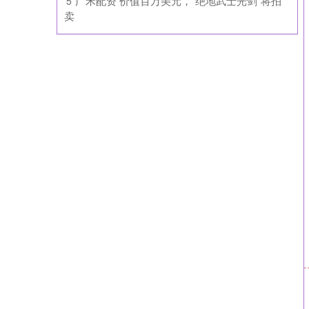
​广禾配资 价值百万美元，“绝地武士光剑”将拍
5
卖