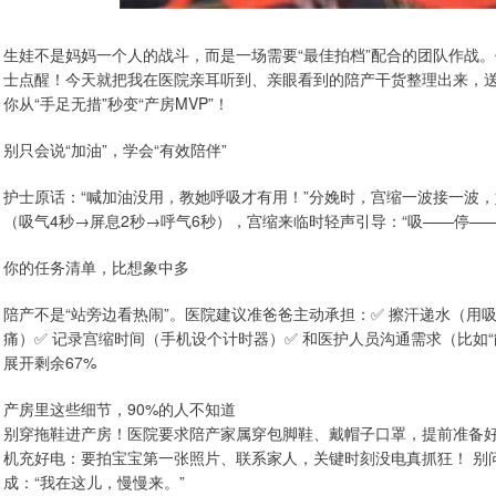
生娃不是妈妈一个人的战斗，而是一场需要“最佳拍档”配合的团队作战
士点醒！今天就把我在医院亲耳听到、亲眼看到的陪产干货整理出来，
你从“手足无措”秒变“产房MVP”！
别只会说“加油”，学会“有效陪伴”
护士原话：“喊加油没用，教她呼吸才有用！”分娩时，宫缩一波接一波
（吸气4秒→屏息2秒→呼气6秒），宫缩来临时轻声引导：“吸——停——
你的任务清单，比想象中多
陪产不是“站旁边看热闹”。医院建议准爸爸主动承担：✅ 擦汗递水（用
痛）✅ 记录宫缩时间（手机设个计时器）✅ 和医护人员沟通需求（比如
展开剩余67%
产房里这些细节，90%的人不知道
别穿拖鞋进产房！医院要求陪产家属穿包脚鞋、戴帽子口罩，提前准备好
机充好电：要拍宝宝第一张照片、联系家人，关键时刻没电真抓狂！ 别
成：“我在这儿，慢慢来。”