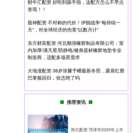
财牛汇配资 好吃到舔手指，这配方怎么不早点
发现！！
股神配资 不对称的代价！伊朗战争“每持续一
天”，对全球经济的伤害“以数月计”
东方财富配资 河北顺强橡胶制品有限公司：室
内加厚/满天星/防静电/健身器材橡胶地垫专业
制造商，适配多场景需求
大地涨配资 38岁张馨予晒最新冬照，露肩红唇
巴掌脸回归，状态绝了吗
推荐资讯
胜亿配资 菏泽市2025年上半