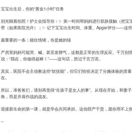
宝宝出生后，你的“黄金1小时”任务
别光顾着拍照！护士会指导你：✨ 第一时间帮妈妈进行肌肤接触（把宝
带（如果医院允许）；✨ 记下宝宝出生时间、体重、Apgar评分——这
最重要的一条：稳住情绪，你是她的锚
产房里妈妈可能哭、喊、甚至发脾气，这都是正常的生理反应。千万别慌
说：“我在，你做得超棒！”——这句话，胜过千言万语。
其实，医院不会主动教这些“软技能”，但它们恰恰决定了分娩体验的质
在。
所以，准爸爸们，请别再觉得“生孩子是女人的事”。从现在开始，和妻
角，而是并肩作战的战友。
迎接新生命的第一课，就是学会共同承担。这份陪产干货，愿你用不上
--