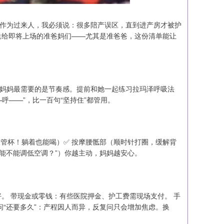
。作为过来人，我必须说：很多陪产误区，直到进产房才被护
送给即将上场的准爸妈们——尤其是准爸爸，这份清单能让
，妈妈最需要的是节奏感。提前和她一起练习拉玛泽呼吸法
呼——”，比一百句“坚持住”都管用。
吸管杯！躺着也能喝）✅ 按摩腰骶部（顺时针打圈，缓解背
“能不能调低空调？”）你越主动，妈妈越安心。
。 带现金或零钱：有些医院押金、护工费需现场支付。 手
问“还要多久”：产程因人而异，反复问只会增加焦虑。换