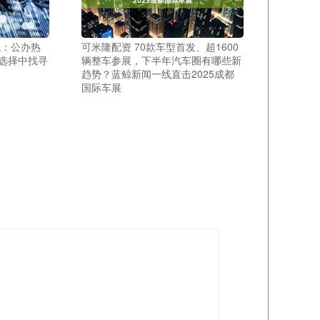
战：公办热
可米隆配资 70款车型首发、超1600
选择中找寻
辆整车参展，下半年汽车圈有哪些新
趋势？蓝鲸新闻一线直击2025成都
国际车展