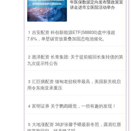
年医保数据定向发布暨政策宣
讲走进市立医院活动举办
​吉安配资 科创新能源ETF(588830)盘中涨超
1
7.6%，单壁碳管放量叠加固态电池催化,
​惠泽配资 长青集团: 关于提前赎回长集转债的第
2
九次提示性公告
​汇巨摘配资 缅甸老挝税率最高，美国新关税启
3
用令东南亚承重压
​富明证券 关于鹦鹉睡觉，一些有趣的发现！
4
​大地涨配资 38岁张馨予晒最新冬照，露肩红唇
5
巴掌脸回归，状态绝了吗