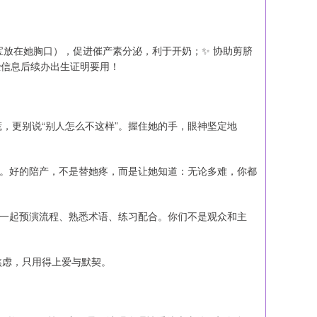
宝放在她胸口），促进催产素分泌，利于开奶；✨ 协助剪脐
些信息后续办出生证明要用！
，更别说“别人怎么不这样”。握住她的手，眼神坚定地
量。好的陪产，不是替她疼，而是让她知道：无论多难，你都
子一起预演流程、熟悉术语、练习配合。你们不是观众和主
焦虑，只用得上爱与默契。