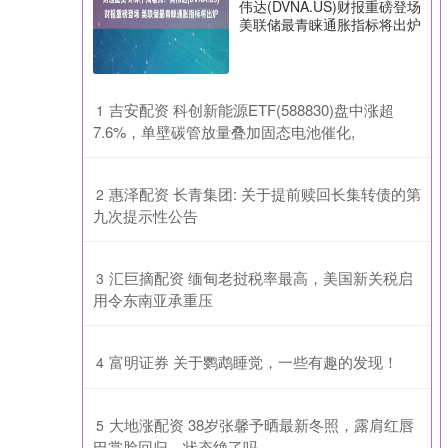
伟达(DVNA.US)财报重磅登场
美联储最青睐通胀指标将出炉
​吉安配资 科创新能源ETF(588830)盘中涨超
1
7.6%，单壁碳管放量叠加固态电池催化,
​惠泽配资 长青集团: 关于提前赎回长集转债的第
2
九次提示性公告
​汇巨摘配资 缅甸老挝税率最高，美国新关税启
3
用令东南亚承重压
​富明证券 关于鹦鹉睡觉，一些有趣的发现！
4
​大地涨配资 38岁张馨予晒最新冬照，露肩红唇
5
巴掌脸回归，状态绝了吗