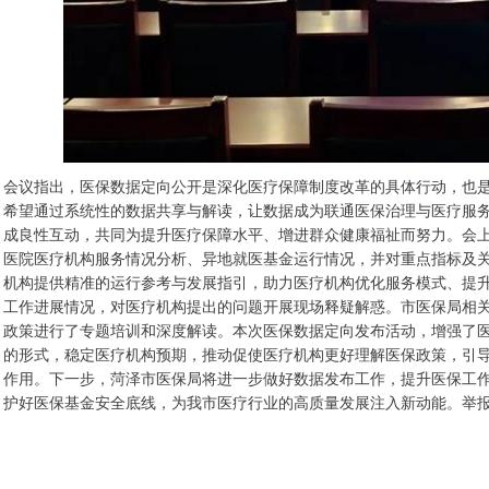
会议指出，医保数据定向公开是深化医疗保障制度改革的具体行动，也
希望通过系统性的数据共享与解读，让数据成为联通医保治理与医疗服
成良性互动，共同为提升医疗保障水平、增进群众健康福祉而努力。会上
医院医疗机构服务情况分析、异地就医基金运行情况，并对重点指标及关
机构提供精准的运行参考与发展指引，助力医疗机构优化服务模式、提
工作进展情况，对医疗机构提出的问题开展现场释疑解惑。市医保局相
政策进行了专题培训和深度解读。本次医保数据定向发布活动，增强了
的形式，稳定医疗机构预期，推动促使医疗机构更好理解医保政策，引
作用。下一步，菏泽市医保局将进一步做好数据发布工作，提升医保工作
护好医保基金安全底线，为我市医疗行业的高质量发展注入新动能。举报