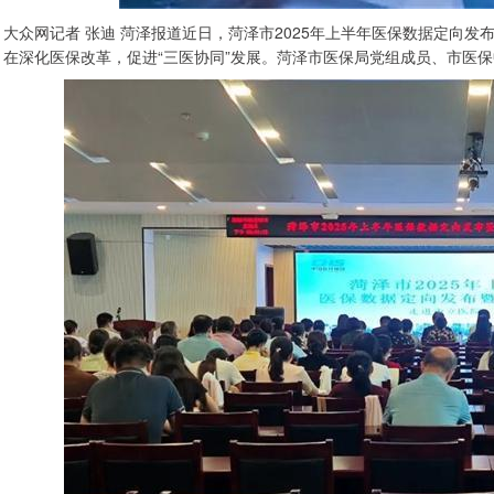
大众网记者 张迪 菏泽报道近日，菏泽市2025年上半年医保数据定向
在深化医保改革，促进“三医协同”发展。菏泽市医保局党组成员、市医