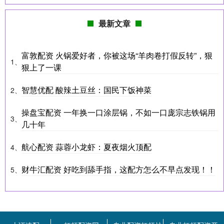
最新文章
富敦配资 火锅爱好者，你被这场“羊肉卷打假反转”，狠
1、
狠上了一课
智慧优配 酸辣土豆丝：国民下饭神菜
2、
操盘宝配资 一年换一口涂层锅，不如一口庞宗志铁锅用
3、
几十年
航心配资 蒜蓉小龙虾：夏夜烟火顶配
4、
财牛汇配资 好吃到舔手指，这配方怎么不早点发现！！
5、