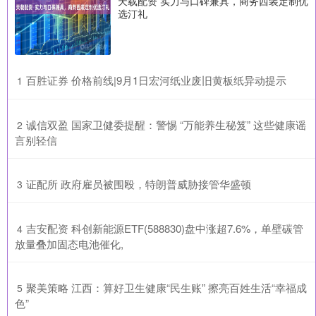
天载配资 实力与口碑兼具，商务西装定制优
选汀礼
​百胜证券 价格前线|9月1日宏河纸业废旧黄板纸异动提示
1
​诚信双盈 国家卫健委提醒：警惕 “万能养生秘笈” 这些健康谣
2
言别轻信
​证配所 政府雇员被围殴，特朗普威胁接管华盛顿
3
​吉安配资 科创新能源ETF(588830)盘中涨超7.6%，单壁碳管
4
放量叠加固态电池催化,
​聚美策略 江西：算好卫生健康“民生账” 擦亮百姓生活“幸福成
5
色”