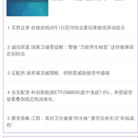
​百胜证券 价格前线|9月1日宏河纸业废旧黄板纸异动提示
1
​诚信双盈 国家卫健委提醒：警惕 “万能养生秘笈” 这些健康谣
2
言别轻信
​证配所 政府雇员被围殴，特朗普威胁接管华盛顿
3
​吉安配资 科创新能源ETF(588830)盘中涨超7.6%，单壁碳管
4
放量叠加固态电池催化,
​聚美策略 江西：算好卫生健康“民生账” 擦亮百姓生活“幸福成
5
色”