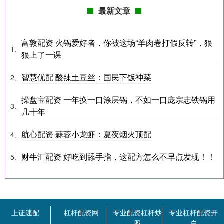
最新文章
富敦配资 火锅爱好者，你被这场“羊肉卷打假反转”，狠
1、
狠上了一课
智慧优配 酸辣土豆丝：国民下饭神菜
2、
操盘宝配资 一年换一口涂层锅，不如一口庞宗志铁锅用
3、
几十年
航心配资 蒜蓉小龙虾：夏夜烟火顶配
4、
财牛汇配资 好吃到舔手指，这配方怎么不早点发现！！
5、
上证速配
杠杆配资网
专业配资杠杆炒
专业杠杆配资开
股
户