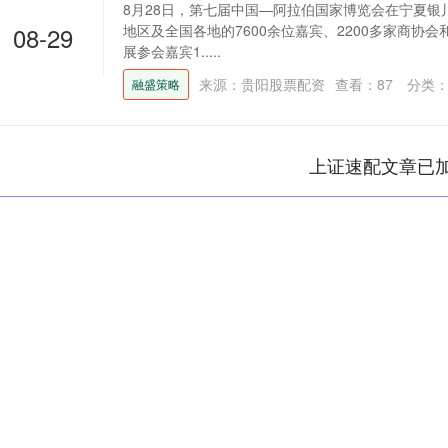
8月28日，第七届中国—阿拉伯国家博览会在宁夏银
08-29
地区及全国各地的7600余位嘉宾、2200多家商协
展参会嘉宾1.....
来源：贵阳股票配资
查看：
87
分类
融盛策略
上证速配文章已