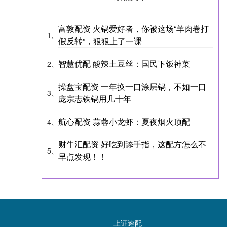
富敦配资 火锅爱好者，你被这场“羊肉卷打
1、
假反转”，狠狠上了一课
智慧优配 酸辣土豆丝：国民下饭神菜
2、
操盘宝配资 一年换一口涂层锅，不如一口
3、
庞宗志铁锅用几十年
航心配资 蒜蓉小龙虾：夏夜烟火顶配
4、
财牛汇配资 好吃到舔手指，这配方怎么不
5、
早点发现！！
上证速配