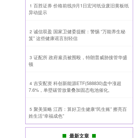
​百胜证券 价格前线|9月1日宏河纸业废旧黄板纸
1
异动提示
​诚信双盈 国家卫健委提醒：警惕 “万能养生秘
2
笈” 这些健康谣言别轻信
​证配所 政府雇员被围殴，特朗普威胁接管华盛
3
顿
​吉安配资 科创新能源ETF(588830)盘中涨超
4
7.6%，单壁碳管放量叠加固态电池催化,
​聚美策略 江西：算好卫生健康“民生账” 擦亮百
5
姓生活“幸福成色”
最新文章