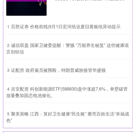
​百胜证券 价格前线|9月1日宏河纸业废旧黄板纸异动提示
1
​诚信双盈 国家卫健委提醒：警惕 “万能养生秘笈” 这些健康谣
2
言别轻信
​证配所 政府雇员被围殴，特朗普威胁接管华盛顿
3
​吉安配资 科创新能源ETF(588830)盘中涨超7.6%，单壁碳管
4
放量叠加固态电池催化,
​聚美策略 江西：算好卫生健康“民生账” 擦亮百姓生活“幸福成
5
色”