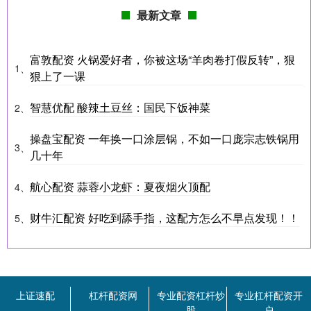
最新文章
富敦配资 火锅爱好者，你被这场“羊肉卷打假反转”，狠
1、
狠上了一课
智慧优配 酸辣土豆丝：国民下饭神菜
2、
操盘宝配资 一年换一口涂层锅，不如一口庞宗志铁锅用
3、
几十年
航心配资 蒜蓉小龙虾：夏夜烟火顶配
4、
财牛汇配资 好吃到舔手指，这配方怎么不早点发现！！
5、
上证速配
杠杆配资网
专业配资杠杆炒
专业杠杆配资开
股
户