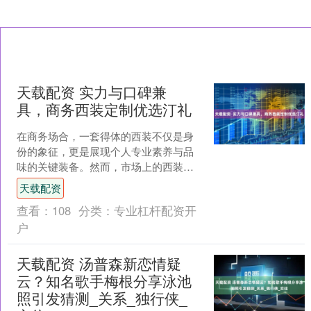
天载配资 实力与口碑兼
具，商务西装定制优选汀礼
在商务场合，一套得体的西装不仅是身
份的象征，更是展现个人专业素养与品
味的关键装备。然而，市场上的西装琳
琅满目，要找到一家实力强、口碑不错
天载配资
的商务西装定制店并非易事....
查看：
108
分类：
专业杠杆配资开
户
天载配资 汤普森新恋情疑
云？知名歌手梅根分享泳池
照引发猜测_关系_独行侠_