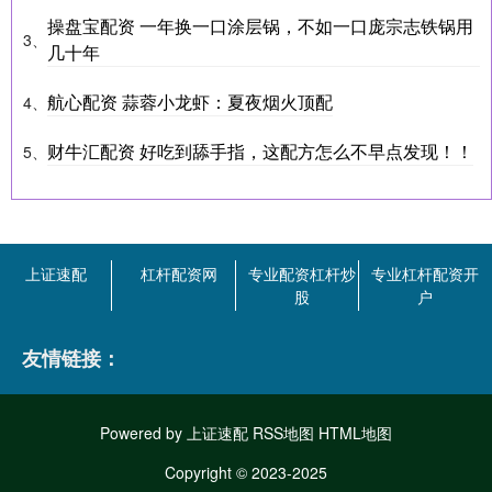
操盘宝配资 一年换一口涂层锅，不如一口庞宗志铁锅用
3、
几十年
航心配资 蒜蓉小龙虾：夏夜烟火顶配
4、
财牛汇配资 好吃到舔手指，这配方怎么不早点发现！！
5、
上证速配
杠杆配资网
专业配资杠杆炒
专业杠杆配资开
股
户
友情链接：
Powered by
上证速配
RSS地图
HTML地图
Copyright
© 2023-2025