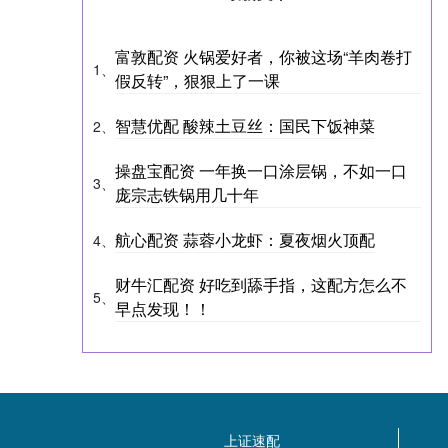
富敦配资 火锅爱好者，你被这场“羊肉卷打
1、
假反转”，狠狠上了一课
智慧优配 酸辣土豆丝：国民下饭神菜
2、
操盘宝配资 一年换一口涂层锅，不如一口
3、
庞宗志铁锅用几十年
航心配资 蒜蓉小龙虾：夏夜烟火顶配
4、
财牛汇配资 好吃到舔手指，这配方怎么不
5、
早点发现！！
上证速配