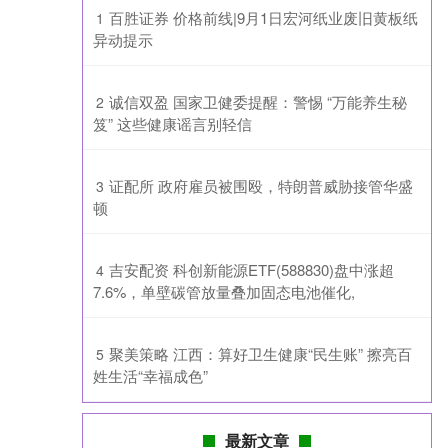
​百胜证券 价格前线|9月1日宏河纸业废旧黄板纸
1
异动提示
​诚信双盈 国家卫健委提醒：警惕 “万能养生秘
2
笈” 这些健康谣言别轻信
​证配所 政府雇员被围殴，特朗普威胁接管华盛
3
顿
​吉安配资 科创新能源ETF(588830)盘中涨超
4
7.6%，单壁碳管放量叠加固态电池催化,
​聚美策略 江西：算好卫生健康“民生账” 擦亮百
5
姓生活“幸福成色”
最新文章