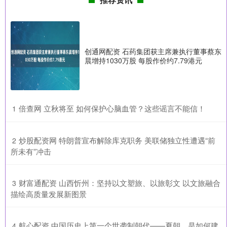
创通网配资 石药集团获主席兼执行董事蔡东
晨增持1030万股 每股作价约7.79港元
​倍查网 立秋将至 如何保护心脑血管？这些谣言不能信！
1
​炒股配资网 特朗普宣布解除库克职务 美联储独立性遭遇“前
2
所未有”冲击
​财富通配资 山西忻州：坚持以文塑旅、以旅彰文 以文旅融合
3
描绘高质量发展新图景
​航心配资 中国历史上第一个世袭制朝代——夏朝，是如何建
4