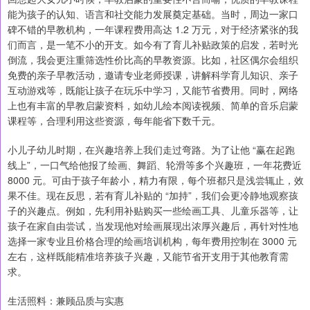
能为孩子的认知、语言和社交能力发展奠定基础。当时，周边一家口
碑不错的早教机构，一年课程费用高达 1.2 万元，对于经济紧张的我
们而言，是一笔不小的开支。如今有了育儿补贴政策的启发，若时光
倒流，我会更注重筛选性价比高的早教资源。比如，社区偶尔会组织
免费的亲子早教活动，邀请专业老师授课，讲解科学育儿知识、亲子
互动游戏等，既能让孩子在玩乐中学习，又能节省费用。同时，网络
上也有丰富的早教启蒙资料，如幼儿绘本阅读视频、简单的音乐启蒙
课程等，合理利用这些资源，每年能省下数千元。
小儿子幼儿时期，在兴趣培养上我们走过弯路。为了让他 “赢在起跑
线上”，一口气给他报了绘画、舞蹈、轮滑等多个兴趣班，一年花费近
8000 元。可由于孩子年龄小，精力有限，每个班都只是浅尝辄止，效
果不佳。现在反思，若有育儿补贴的 “加持”，我们会更冷静地观察孩
子的兴趣点。例如，先利用补贴购买一些绘画工具、儿童乐器等，让
孩子在家自由尝试，当发现他对绘画展现出浓厚兴趣后，再针对性地
选择一家专业且价格合理的绘画培训机构，每年费用控制在 3000 元
左右，这样既能精准培养孩子兴趣，又能节省开支用于其他教育需
求。
生活照料：兼顾品质与实惠