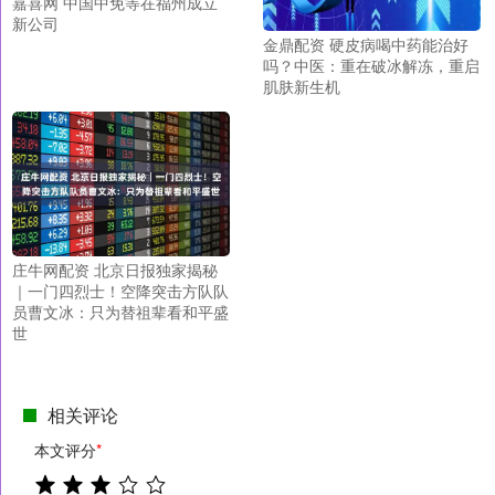
嘉喜网 中国中免等在福州成立
新公司
金鼎配资 硬皮病喝中药能治好
吗？中医：重在破冰解冻，重启
肌肤新生机
庄牛网配资 北京日报独家揭秘
｜一门四烈士！空降突击方队队
员曹文冰：只为替祖辈看和平盛
世
相关评论
本文评分
*