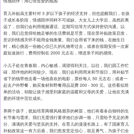
情感陪伴：用心营造爱的氛围
育儿补贴虽主要针对 3 岁以下孩子的经济支持，但也提醒我们，在孩
子成长各阶段，情感陪伴同样不可或缺。大女儿上大学后，虽然距离
远了，但我们会利用视频通话、定期写信等方式保持密切沟通。以
前，我们总觉得给她足够的生活费就是尽责，现在受补贴政策启发，
意识到情感关怀不能用金钱衡量。我们会用省下来的钱，在她生日
时，精心挑选一份她心仪已久的礼物寄过去，或者在假期安排一次家
庭短途旅行，费用控制在 2000 元左右，增进亲子间的感情。
小儿子处在青春期，内心敏感，渴望得到关注。以往，我们因工作忙
碌，陪伴他的时间较少。现在，我们会利用周末和节假日，用补贴节
省下的钱带他去看一场他喜欢的电影，票价每人 50 元左右；或者一
起去户外野餐，购买食材和野餐用品花费 200 - 300 元。这些看似简
单的活动，却能让孩子感受到家庭的温暖和父母的关爱，让他在充满
爱的环境中茁壮成长。
养两个孩子，犹如培育两棵风格迥异的树苗，他们有着各自独特的生
长节奏与需求。我们无需强行要求他们步调一致，只需给予充足的养
分、满满的关爱与坚实的支持。在育儿的漫漫长路上，有了国家育儿
补贴政策这一有力后盾，我们愈发坚定信心，鼓足勇气，为孩子们全