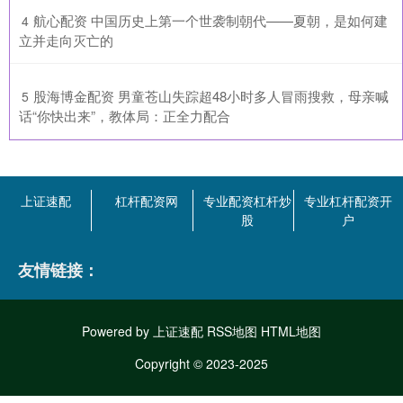
​航心配资 中国历史上第一个世袭制朝代——夏朝，是如何建
4
立并走向灭亡的
​股海博金配资 男童苍山失踪超48小时多人冒雨搜救，母亲喊
5
话“你快出来”，教体局：正全力配合
上证速配
杠杆配资网
专业配资杠杆炒
专业杠杆配资开
股
户
友情链接：
Powered by
上证速配
RSS地图
HTML地图
Copyright
© 2023-2025