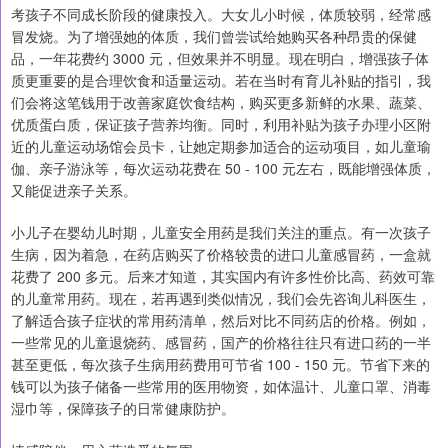
考孩子不同成长阶段的健康投入。大女儿小时候，体质较弱，经常感
冒发烧。为了增强她的体质，我们曾尝试给她购买各种昂贵的保健
品，一年花费约 3000 元，但效果并不明显。现在明白，增强孩子体
质更重要的是合理饮食和适量运动。若在当时有育儿补贴的指引，我
们会将这笔钱用于改善家庭饮食结构，购买更多新鲜的水果、蔬菜、
优质蛋白质，保证孩子营养均衡。同时，利用补贴为孩子办理小区附
近的儿童运动场馆会员卡，让她定期参加适合的运动项目，如儿童瑜
伽、亲子游泳等，每次运动花费在 50 - 100 元左右，既能增强体质，
又能促进亲子关系。
小儿子在婴幼儿时期，儿童安全用药是我们关注的重点。有一次孩子
生病，因为着急，在药店购买了价格较贵的进口儿童感冒药，一盒就
花费了 200 多元。后来才知道，其实国内有许多性价比高、药效可靠
的儿童常用药。现在，若再遇到类似情况，我们会先咨询儿科医生，
了解适合孩子症状的常用药清单，然后对比不同药店的价格。例如，
一些常见的儿童退烧药、感冒药，国产的价格往往只有进口药的一半
甚至更低，每次孩子生病用药费用可节省 100 - 150 元。节省下来的
钱可以为孩子储备一些常用的医用物资，如体温计、儿童口罩、消毒
湿巾等，保障孩子的日常健康防护。