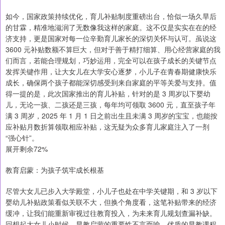
如今，国家政策持续优化，育儿补贴制度重磅出台，恰似一场久旱后
的甘霖，精准地滋润了无数像我这样的家庭。这不仅是实实在在的经
济支持，更是国家对每一位辛勤育儿家长的深切关怀与认可。虽说这
3600 元补贴数额不算巨大，但对于善于精打细算、用心经营家庭的我
们而言，若能合理规划，巧妙运用，完全可以在孩子成长的关键节点
发挥关键作用，让大女儿在大学安心逐梦，小儿子在青春期健康快乐
成长，确保两个孩子都能深切感受到来自家庭的平等关爱与支持。值
得一提的是，此次国家推出的育儿补贴，针对的是 3 周岁以下婴幼
儿，无论一孩、二孩还是三孩，每年均可领取 3600 元，直至孩子年
满 3 周岁，2025 年 1 月 1 日之前出生且未满 3 周岁的宝宝，也能按
应补贴月数折算领取相应补贴，这无疑为众多育儿家庭注入了一剂
“强心针”。
展开剩余72%
教育启蒙：为孩子筑牢成长根基
尽管大女儿已步入大学殿堂，小儿子也处在中学关键期，和 3 岁以下
婴幼儿补贴政策看似关联不大，但换个角度看，这笔补贴带来的经济
缓冲，让我们能重新审视过往教育投入，为未来育儿规划查漏补缺。
回想起大女儿小时候，早教启蒙的重要性不言而喻，优质的早教课程