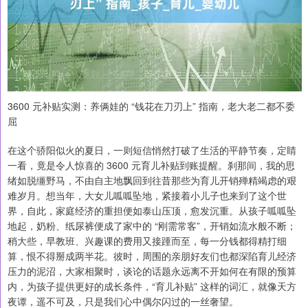
3600 元补贴实测：养俩娃的 “钱花在刀刃上” 指南，老大老二都不委
屈
在这个骄阳似火的夏日，一则短信悄然打破了生活的平静节奏，定睛
一看，竟是令人惊喜的 3600 元育儿补贴到账提醒。刹那间，我的思
绪如脱缰野马，不由自主地飘回到往昔那些为育儿开销殚精竭虑的艰
难岁月。想当年，大女儿呱呱坠地，紧接着小儿子也来到了这个世
界，自此，家庭经济的重担便如泰山压顶，愈发沉重。从孩子呱呱坠
地起，奶粉、纸尿裤便成了家中的 “刚需常客”，开销如流水般不断；
稍大些，早教班、兴趣课的费用又接踵而至，每一分钱都得精打细
算，恨不得掰成两半花。彼时，周围的亲朋好友们也都深陷育儿经济
压力的泥沼，大家相聚时，谈论的话题永远离不开如何在有限的预算
内，为孩子提供更好的成长条件，“育儿补贴” 这样的词汇，就像天方
夜谭，遥不可及，只是我们心中偶尔闪过的一丝奢望。