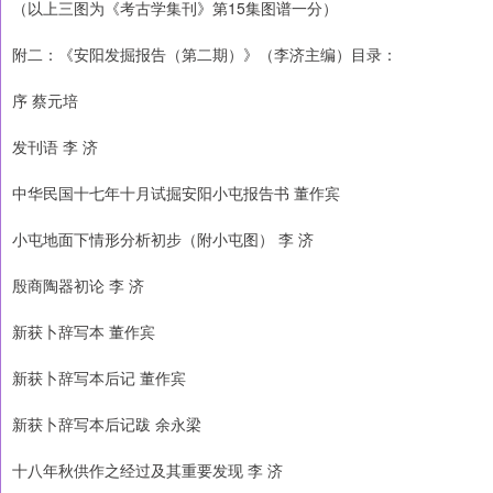
（以上三图为《考古学集刊》第15集图谱一分）
附二：《安阳发掘报告（第二期）》（李济主编）目录：
序 蔡元培
发刊语 李 济
中华民国十七年十月试掘安阳小屯报告书 董作宾
小屯地面下情形分析初步（附小屯图） 李 济
殷商陶器初论 李 济
新获卜辞写本 董作宾
新获卜辞写本后记 董作宾
新获卜辞写本后记跋 余永梁
十八年秋供作之经过及其重要发现 李 济