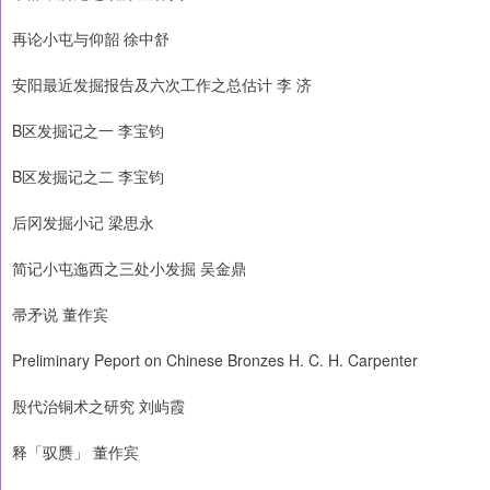
再论小屯与仰韶 徐中舒
安阳最近发掘报告及六次工作之总估计 李 济
B区发掘记之一 李宝钧
B区发掘记之二 李宝钧
后冈发掘小记 梁思永
简记小屯迤西之三处小发掘 吴金鼎
帚矛说 董作宾
Preliminary Peport on Chinese Bronzes H. C. H. Carpenter
殷代治铜术之研究 刘屿霞
释「驭赝」 董作宾