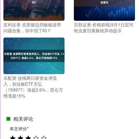
宏利证券 劣质裙边挡板输送带
百胜证券 价格前线|9月1日宏河
问题合集，你中招了吗？
纸业废旧黄板纸异动提示
乐配资 连续两日获资金净流
入，创业板ETF天弘
（159977）涨超2.6%，昆仑万
维涨超15%
相关评论
本文评分
*