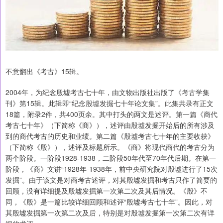
不意翻出《考古》15辑。
2004年，为纪念殷墟考古七十年，由文物出版社出版了《考古学集
刊》第15辑。此辑即“纪念殷墟发掘七十年论文集”。此集共录有正文
18篇，附录2件，共400页余。其中打头的两文是述评。第一篇《商代
考古七十年》（下简称《商》），述评由殷墟发掘开始后的所有涉及
到的商代考古的历史和业绩。第二篇《殷墟考古七十年的主要收获》
（下简称《殷》），述评及标题所示。《商》将现代商代的考古分为
两个阶段。一阶段1928-1938，二阶段50年代至70年代后期。在第一
阶段，《商》文讲“1928年-1938年，前中央研究院对殷墟进行了15次
发掘”。由于该文是对商考古述评，对其殷墟发掘和考古只作了简要的
回顾，没有详细提及殷墟发掘第一次第二次及其后情况。《殷》不
同，《殷》是一篇比较详细回顾和述评“殷墟考古七十年”。因此，对
其殷墟发掘第一次第二次及后，特别是对殷墟发掘第一次第二次有详