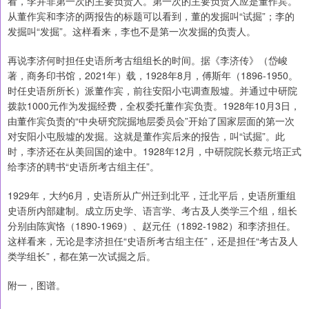
看，李并非第一次的主要负责人。第一次的主要负责人应是董作宾。
从董作宾和李济的两报告的标题可以看到，董的发掘叫“试掘”；李的
发掘叫“发掘”。这样看来，李也不是第一次发掘的负责人。
再说李济何时担任史语所考古组组长的时间。据《李济传》（岱峻
著，商务印书馆，2021年）载，1928年8月，傅斯年（1896-1950。
时任史语所所长）派董作宾，前往安阳小屯调查殷墟。并通过中研院
拨款1000元作为发掘经费，全权委托董作宾负责。1928年10月3日，
由董作宾负责的“中央研究院掘地层委员会”开始了国家层面的第一次
对安阳小屯殷墟的发掘。这就是董作宾后来的报告，叫“试掘”。此
时，李济还在从美回国的途中。1928年12月，中研院院长蔡元培正式
给李济的聘书“史语所考古组主任”。
1929年，大约6月，史语所从广州迁到北平，迁北平后，史语所重组
史语所内部建制。成立历史学、语言学、考古及人类学三个组，组长
分别由陈寅恪（1890-1969）、赵元任（1892-1982）和李济担任。
这样看来，无论是李济担任“史语所考古组主任”，还是担任“考古及人
类学组长”，都在第一次试掘之后。
附一，图谱。