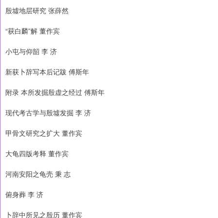
殷墟地层研究 张薛然
“获白麟”解 董作宾
小屯与仰韶 李 济
新获卜辞写本后记跋 傅斯年
附录 本所发掘殷虚之经过 傅斯年
现代考古学与殷墟发掘 李 济
甲骨文研究之扩大 董作宾
大龟四版考释 董作宾
河南安阳之龟壳 秉 志
俯身葬 李 济
卜辞中所见之殷历 董作宾