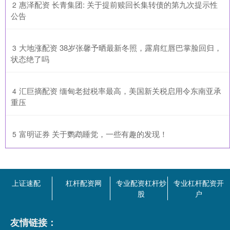
​惠泽配资 长青集团: 关于提前赎回长集转债的第九次提示性
2
公告
​大地涨配资 38岁张馨予晒最新冬照，露肩红唇巴掌脸回归，
3
状态绝了吗
​汇巨摘配资 缅甸老挝税率最高，美国新关税启用令东南亚承
4
重压
​富明证券 关于鹦鹉睡觉，一些有趣的发现！
5
上证速配
杠杆配资网
专业配资杠杆炒
专业杠杆配资开
股
户
友情链接：