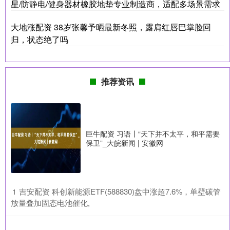
星/防静电/健身器材橡胶地垫专业制造商，适配多场景需求
大地涨配资 38岁张馨予晒最新冬照，露肩红唇巴掌脸回
归，状态绝了吗
推荐资讯
巨牛配资 习语丨“天下并不太平，和平需要
保卫”_大皖新闻 | 安徽网
​吉安配资 科创新能源ETF(588830)盘中涨超7.6%，单壁碳管
1
放量叠加固态电池催化,