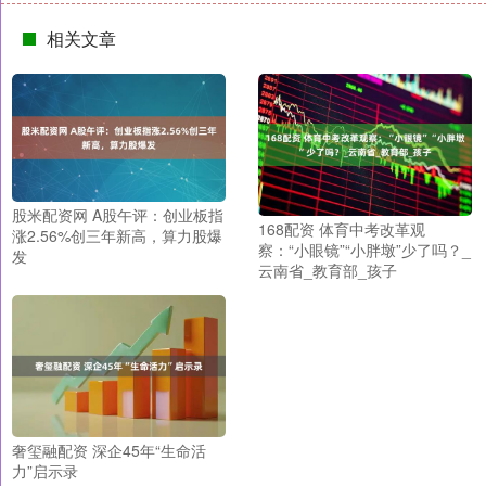
相关文章
股米配资网 A股午评：创业板指
168配资 体育中考改革观
涨2.56%创三年新高，算力股爆
察：“小眼镜”“小胖墩”少了吗？_
发
云南省_教育部_孩子
奢玺融配资 深企45年“生命活
力”启示录