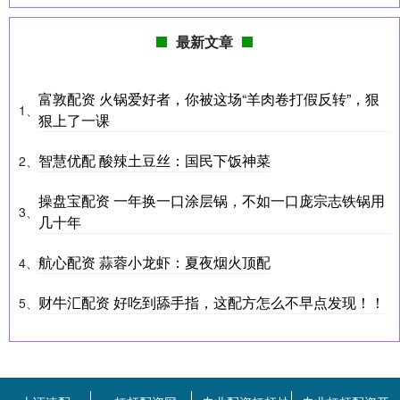
最新文章
富敦配资 火锅爱好者，你被这场“羊肉卷打假反转”，狠
1、
狠上了一课
智慧优配 酸辣土豆丝：国民下饭神菜
2、
操盘宝配资 一年换一口涂层锅，不如一口庞宗志铁锅用
3、
几十年
航心配资 蒜蓉小龙虾：夏夜烟火顶配
4、
财牛汇配资 好吃到舔手指，这配方怎么不早点发现！！
5、