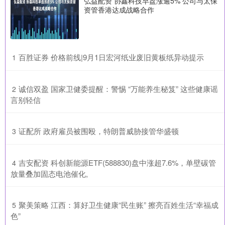
弘益配资 协鑫科技早盘涨逾5% 公司与太保
资管香港达成战略合作
​百胜证券 价格前线|9月1日宏河纸业废旧黄板纸异动提示
1
​诚信双盈 国家卫健委提醒：警惕 “万能养生秘笈” 这些健康谣
2
言别轻信
​证配所 政府雇员被围殴，特朗普威胁接管华盛顿
3
​吉安配资 科创新能源ETF(588830)盘中涨超7.6%，单壁碳管
4
放量叠加固态电池催化,
​聚美策略 江西：算好卫生健康“民生账” 擦亮百姓生活“幸福成
5
色”