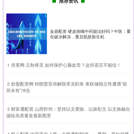
推荐资讯
金鼎配资 硬皮病喝中药能治好吗？中医：重
在破冰解冻，重启肌肤新生机
​倍查网 立秋将至 如何保护心脑血管？这些谣言不能信！
1
​炒股配资网 特朗普宣布解除库克职务 美联储独立性遭遇“前
2
所未有”冲击
​财富通配资 山西忻州：坚持以文塑旅、以旅彰文 以文旅融合
3
描绘高质量发展新图景
​航心配资 中国历史上第一个世袭制朝代——夏朝，是如何建