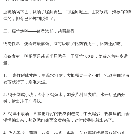
这碗汤喝下去，从嗓子暖到胃里，再暖到腿上。山药软糯，海参QQ弹
弹的，排骨已经炖到脱骨了。
三、腐竹烧鸭——酱香浓郁，越嚼越香
鸭肉性温，烧着吃最解馋。腐竹吸收了鸭肉的汤汁，比肉还好吃。
准备食材：鸭腿两只或者半只鸭子，干腐竹100克，姜蒜八角桂皮适
量。
1. 干腐竹掰成寸段，用温水泡发，大概需要一个小时。泡到中间没有
硬芯就行了，别泡太烂。
2. 鸭子剁成小块，冷水下锅焯水，加姜片料酒去腥。水开后煮两分
钟，捞出冲干净浮沫。
3. 锅里不放油，直接把焯好的鸭肉倒进去，中火煸炒。鸭皮里的油会
慢慢煸出来，炒到鸭肉表面金黄微焦，这时候香味就出来了。
4. 放入姜片、蒜瓣、八角、桂皮，再舀一勺豆瓣酱或者黄豆酱炒香。