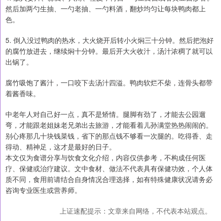
然后加两勺生抽、一勺老抽、一勺料酒，翻炒均匀让每块鸭肉都上
色。
5. 倒入没过鸭肉的热水，大火烧开后转小火焖三十分钟。然后把泡好
的腐竹放进去，继续焖十分钟。最后开大火收汁，汤汁浓稠了就可以
出锅了。
腐竹吸饱了酱汁，一口咬下去汤汁四溢。鸭肉软烂不柴，连骨头都带
着酱香味。
中老年人对自己好一点，真不是矫情。腿脚有劲了，才能去公园遛
弯，才能跟老姐妹老兄弟出去旅游，才能看着儿孙满堂热热闹闹的。
别心疼那几十块钱菜钱，省下的那点钱不够看一次腿的。吃得香、走
得动、精神足，这才是最好的日子。
本文仅为食谱分享与饮食文化介绍，内容仅供参考，不构成任何医
疗、保健或治疗建议。文中食材、做法不代表具有保健功效，个人体
质不同，食用前请结合自身情况合理选择，如有特殊健康状况请务必
咨询专业医生或营养师。
上证速配提示：文章来自网络，不代表本站观点。