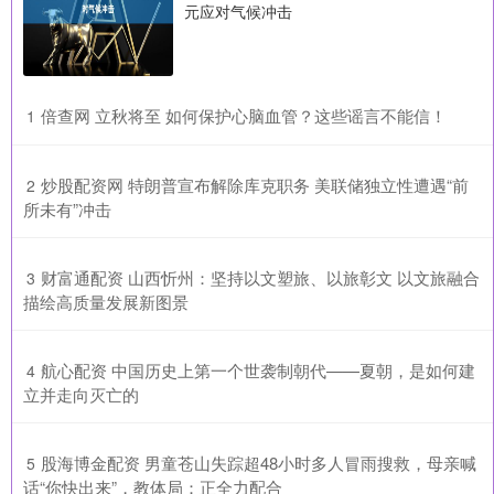
元应对气候冲击
​倍查网 立秋将至 如何保护心脑血管？这些谣言不能信！
1
​炒股配资网 特朗普宣布解除库克职务 美联储独立性遭遇“前
2
所未有”冲击
​财富通配资 山西忻州：坚持以文塑旅、以旅彰文 以文旅融合
3
描绘高质量发展新图景
​航心配资 中国历史上第一个世袭制朝代——夏朝，是如何建
4
立并走向灭亡的
​股海博金配资 男童苍山失踪超48小时多人冒雨搜救，母亲喊
5
话“你快出来”，教体局：正全力配合