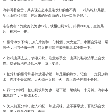
海参听着金贵，其实现在超市里泡发好的也不贵，一根能吃好几顿。
配上山药和排骨，炖出来的汤白白的，喝一口浑身舒坦。
准备食材：泡发好的海参2根，铁棍山药1根，排骨300克，生姜几
片，枸杞一小把。
1. 排骨冷水下锅，加几片姜和一勺料酒，大火煮开。水面会浮起一层
沫子，用勺子撇干净，然后把排骨捞出来用温水冲洗一下。
2. 铁棍山药去皮，切滚刀块。注意戴手套，山药的黏液沾手上会发
痒。切好后泡在淡盐水里，防止变黑。
3. 把焯好的排骨和姜片放进砂锅，加足量的热水。记住，一定要加热
水，肉才不会紧缩。大火烧开后转小火，盖上盖子炖四十分钟。
4. 四十分钟后，把山药块和海参一起下锅，继续炖二十分钟。海参本
来就熟了，不用炖太久。
5. 关火前五分钟，撒入枸杞，加盐调味。盐不要早放，否则汤会发
苦。喝之前撒点葱花，更香。