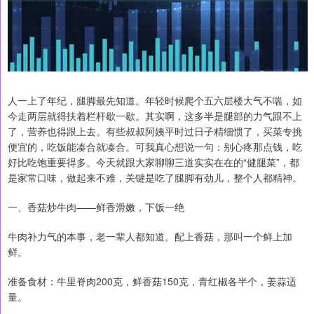
人一上了年纪，腿脚最先知道。年轻时候爬个五六层楼大气不喘，如
今走两层就得扶着栏杆歇一歇。其实啊，这多半是腿部的力气跟不上
了，营养也得跟上去。有些叔叔阿姨平时过日子精细惯了，买菜专挑
便宜的，吃饭能凑合就凑合。可我真心想说一句：别心疼那点钱，吃
好比吃饱重要得多。今天就跟大家聊聊三道实实在在的“健腿菜”，都
是家常口味，做起来不难，关键是吃了腿脚有劲儿，整个人都精神。
一、香菇炒牛肉——鲜香滑嫩，下饭一绝
牛肉补力气的本事，老一辈人都知道。配上香菇，那叫一个鲜上加
鲜。
准备食材：牛里脊肉200克，鲜香菇150克，青红椒各半个，姜蒜适
量。