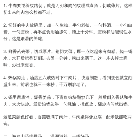
1. 牛肉要逆着纹路切，就是刀刃和肉的纹理成直角，切成薄片。这样
切出来的肉怎么炒都不老。
2. 切好的牛肉放碗里，加一勺生抽、半勺老抽、一勺料酒、一小勺白
糖、一勺淀粉，再淋点食用油抓匀，腌上十分钟。淀粉和油能锁住水
分，这是嫩滑的关键。
3. 鲜香菇去蒂，切成厚片。别切太薄，厚一点吃起来有肉感。烧一锅
水，水开后把香菇倒进去烫一分钟，捞出来沥干。这一步去掉土腥
味，炒出来更香。
4. 热锅凉油，油温五六成热时下牛肉片，快速划散，看到变色就立刻
盛出来。前后也就三十来秒，千万别炒老了。
5. 锅里留底油，爆香姜蒜，下青红椒块翻炒几下，然后倒入香菇和牛
肉，大火快炒。最后沿锅边淋一勺蚝油，撒点盐，翻炒均匀就出锅。
这道菜颜色好看，香菇吸满了肉汁，牛肉嫩得像豆腐，配米饭能吃两
碗。
二、海参山药排骨汤——温润滋补，一锅好汤