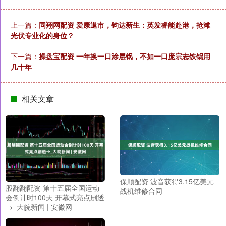
上一篇：
同翔网配资 爱康退市，钧达新生：英发睿能赴港，抢滩
光伏专业化的身位？
下一篇：
操盘宝配资 一年换一口涂层锅，不如一口庞宗志铁锅用
几十年
相关文章
保顺配资 波音获得3.15亿美元
股翻翻配资 第十五届全国运动
战机维修合同
会倒计时100天 开幕式亮点剧透
→_大皖新闻 | 安徽网