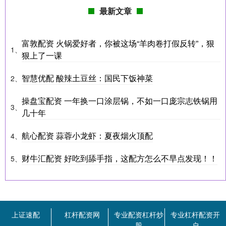
最新文章
富敦配资 火锅爱好者，你被这场“羊肉卷打假反转”，狠
1、
狠上了一课
智慧优配 酸辣土豆丝：国民下饭神菜
2、
操盘宝配资 一年换一口涂层锅，不如一口庞宗志铁锅用
3、
几十年
航心配资 蒜蓉小龙虾：夏夜烟火顶配
4、
财牛汇配资 好吃到舔手指，这配方怎么不早点发现！！
5、
上证速配
杠杆配资网
专业配资杠杆炒
专业杠杆配资开
股
户