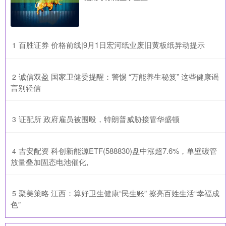
​百胜证券 价格前线|9月1日宏河纸业废旧黄板纸异动提示
1
​诚信双盈 国家卫健委提醒：警惕 “万能养生秘笈” 这些健康谣
2
言别轻信
​证配所 政府雇员被围殴，特朗普威胁接管华盛顿
3
​吉安配资 科创新能源ETF(588830)盘中涨超7.6%，单壁碳管
4
放量叠加固态电池催化,
​聚美策略 江西：算好卫生健康“民生账” 擦亮百姓生活“幸福成
5
色”