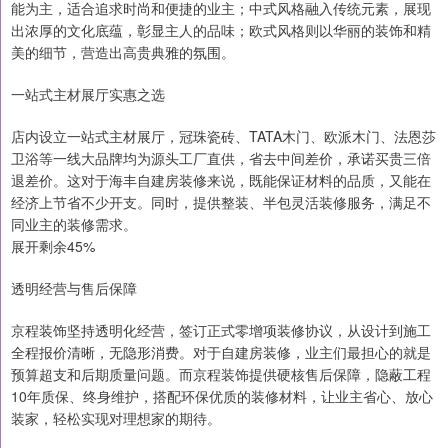
能为主，适合追求时尚和便捷的业主；中式风格融入传统元素，展现
出浓厚的文化底蕴，彰显主人的品味；欧式风格则以华丽的装饰和精
美的细节，营造出高贵典雅的氛围。
一站式主材展厅实惠之选
店内设立一站式主材展厅，冠珠瓷砖、TATA木门、欧派木门、法恩莎
卫浴等一线大品牌均为源头工厂直供，省去中间差价，承诺买贵三倍
退差价。这对于海丰自建房装修来说，既能保证材料的品质，又能在
经济上节省不少开支。同时，提供整装、半包灵活装修服务，满足不
同业主的装修需求。
展开剩余45%
透明经营与售后保障
京程装饰坚持透明化经营，签订正式零增项装修协议，从设计到施工
全程报价清晰，无隐形消费。对于自建房装修，业主们最担心的就是
预算超支和后期质量问题。而京程装饰提供硬核售后保障，隐蔽工程
10年质保、终身维护，搭配环保优质的装修材料，让业主省心、放心
装家，轻松实现对理想家的期待。